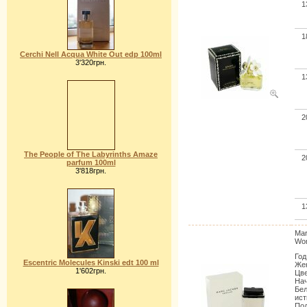
1
1
Cerchi Nell Acqua White Out edp 100ml
3'320грн.
1
2
The People of The Labyrinths Amaze
2
parfum 100ml
3'818грн.
1
Mar
Wo
Год
Escentric Molecules Kinski edt 100 ml
Жен
1'602грн.
Цве
Нач
Бел
ист
Под