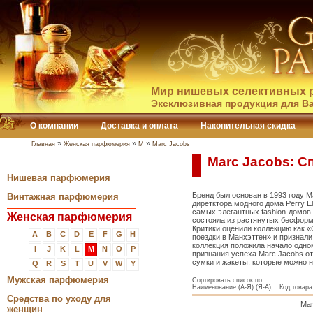
Мир нишевых селективных 
Эксклюзивная продукция для Ва
О компании
Доставка и оплата
Накопительная скидка
»
»
»
Главная
Женская парфюмерия
M
Marc Jacobs
Marc Jacobs: С
Нишевая парфюмерия
Бренд был основан в 1993 году Ma
Винтажная парфюмерия
диретктора модного дома Perry Ell
самых элегантных fashion-домов 
Женская парфюмерия
состояла из растянутых бесформ
Критики оценили коллекцию как 
A
B
C
D
E
F
G
H
поездки в Манхэттен» и признали
коллекция положила начало одно
I
J
K
L
M
N
O
P
признания успеха Marc Jacobs о
сумки и жакеты, которые можно н
Q
R
S
T
U
V
W
Y
Мужская парфюмерия
Сортировать список по:
Наименование (А-Я) (Я-А), Код товара 
Средства по уходу для
Mar
женщин