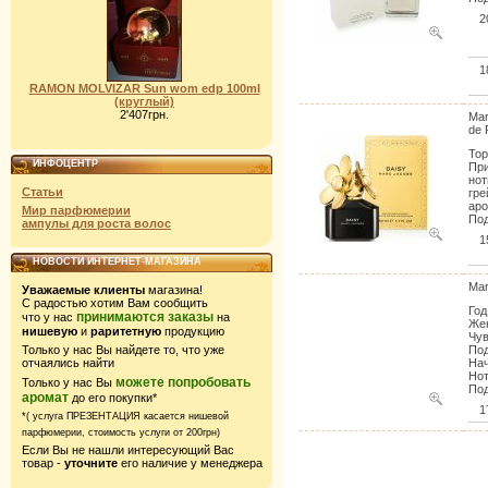
2
1
RAMON MOLVIZAR Sun wom edp 100ml
(круглый)
2'407грн.
Mar
de 
Тор
ИНФОЦЕНТР
При
нот
Статьи
гре
аро
Мир парфюмерии
Под
ампулы для роста волос
1
НОВОСТИ ИНТЕРНЕТ-МАГАЗИНА
Mar
Уважаемые клиенты
магазина!
С радостью хотим Вам сообщить
Год
принимаются заказы
что у нас
на
Жен
нишевую
и
раритетную
продукцию
Чув
Только у нас Вы найдете то, что уже
Под
отчаялись найти
Нач
Нот
можете попробовать
Только у нас Вы
Под
аромат
до его покупки*
1
*( услуга ПРЕЗЕНТАЦИЯ касается нишевой
парфюмерии,
стоимость услуги от 200грн)
Если Вы не нашли интересующий Вас
товар -
уточните
его наличие у менеджера