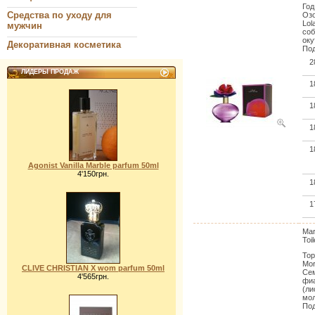
Год
Средства по уходу для
Озо
Lol
мужчин
соб
оку
Декоративная косметика
Под
2
ЛИДЕРЫ ПРОДАЖ
1
1
1
1
Agonist Vanilla Marble parfum 50ml
4'150грн.
1
1
Mar
Toil
Тор
Mor
CLIVE CHRISTIAN X wom parfum 50ml
Сем
4'565грн.
фиа
(ли
мол
Под