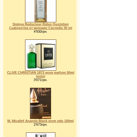
Sisleуa Rеducteur Rides Quotidien
Сыворотка от морщин Сислейа 30 ml
4'930грн.
CLIVE CHRISTIAN 1872 wom parfum 50ml
tester
3'071грн.
M. Micallef Ananda Black wom edp 100ml
2'673грн.