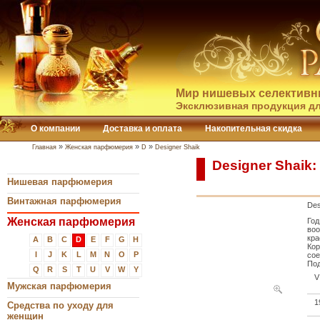
Мир нишевых селективн
Эксклюзивная продукция дл
О компании
Доставка и оплата
Накопительная скидка
»
»
»
Главная
Женская парфюмерия
D
Designer Shaik
Designer Shaik
Нишевая парфюмерия
Винтажная парфюмерия
Des
Женская парфюмерия
Год
воо
кра
A
B
C
D
E
F
G
H
Кор
I
J
K
L
M
N
O
P
сое
Под
Q
R
S
T
U
V
W
Y
V
Мужская парфюмерия
1
Средства по уходу для
женщин