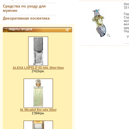
Des
Средства по уходу для
33 
мужчин
Год
Сод
Декоративная косметика
мус
вел
щед
ЛИДЕРЫ ПРОДАЖ
Под
V
ALEXA LIXFELD 02 edp 30ml New
2'415грн.
M. Micallef Ete edp 50ml
1'394грн.